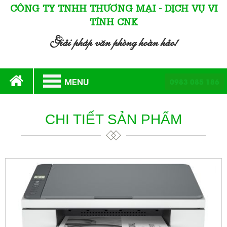
CÔNG TY TNHH THƯƠNG MẠI - DỊCH VỤ VI
TÍNH CNK
Giải pháp văn phòng hoàn hảo!
0983 085 186
MENU
CHI TIẾT SẢN PHẨM