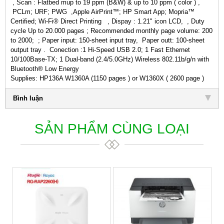
, Scan : Flatbed mup to 19 ppm (B&W) & up to 10 ppm ( color ) ,
PCLm; URF; PWG ,Apple AirPrint™; HP Smart App; Mopria™
Certified; Wi-Fi® Direct Printing , Dispay : 1.21" icon LCD, , Duty
cycle Up to 20.000 pages ; Recommended monthly page volume: 200
to 2000; ; Paper input: 150-sheet input tray, Paper outt: 100-sheet
output tray . Conection :1 Hi-Speed USB 2.0; 1 Fast Ethernet
10/100Base-TX; 1 Dual-band (2.4/5.0GHz) Wireless 802.11b/g/n with
Bluetooth® Low Energy
Supplies: HP136A W1360A (1150 pages ) or W1360X ( 2600 page )
Bình luận
SẢN PHẨM CÙNG LOẠI