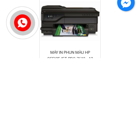
MÁY IN PHUN MÀU HP
OFFICEJET PRO 7612 - A3
Liên hệ
CÔNG TY TNHH TM - DV VI TÍNH CNK
MST: 0313367736 - Sở KH&DT Thành Phố Hồ Chí Minh cấp ngày 23/07/2015
Trụ sở: 70, Đường số 9, Phường 9, Quận Gò Vấp, TP. Hồ Chí Minh
QUY ĐỊNH VÀ CHÍNH SÁCH: