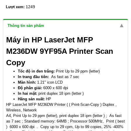
1249
Lượt xem:
Thông tin sản phẩm
Máy in HP LaserJet MFP
M236DW 9YF95A Printer Scan
Copy
Tốc độ in đen trắng:
Print Up to 29 ppm (letter)
In trang đầu tiên:
As fast as 7 sec
Màn hình:
1.21" icon LCD
Độ phân giải:
6000 x 600 dpi
In hai mặt:
print duplex 18 ipm (letter )
Hãng sản xuất:
HP
HP LaserJet MFP M236DW Printer ( ( Print-Scan-Copy ) Duplex ,
Wireless, Network
A4, Print Up to 29 ppm (letter), print duplex 18 ipm (letter ) ; As fast
as 7 sec ; Standard memory: 64MB ; Processor 500MHz, Print ( best
) 6000 x 600 dpi . Copy up to 29 cpm, Up to 99 copies, 25% -400%