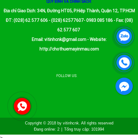
QUY ĐỊNH VÀ CHÍNH SÁCH:
Địa chỉ Giao Dịch: 34N, Đường HT05, P.Hiệp Thành, Quận 12, TP.HCM
ĐT: (028) 62 577 606 - (028) 62577607- 0983 085 186 - Fax: (08)
62 577 607
Email:
vitinhcnk@gmail.com
- Website:
http://chothuemayinmau.com
FOLLOW US:
Copyright © 2018 by vitinhcnk. All rights reserved
Đang online:
2
|
Tổng truy cập:
101994
>