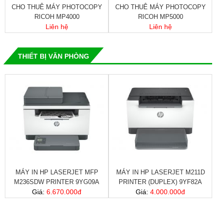
CHO THUÊ MÁY PHOTOCOPY
CHO THUÊ MÁY PHOTOCOPY
RICOH MP4000
RICOH MP5000
Liên hệ
Liên hệ
THIẾT BỊ VĂN PHÒNG
W
MÁY IN HP LASERJET MFP
MÁY IN HP LASERJET M211D
,
M236SDW PRINTER 9YG09A
PRINTER (DUPLEX) 9YF82A
Giá:
6.670.000đ
Giá:
4.000.000đ