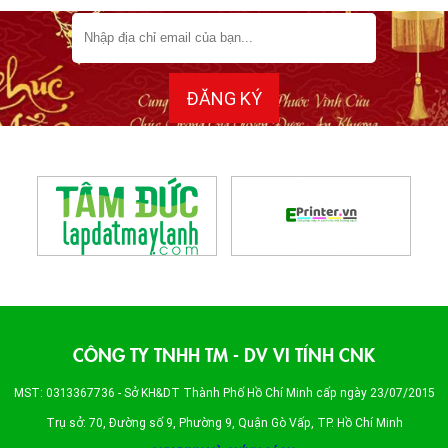
CÔNG TY TNHH TM - DV VI TÍNH CNK
MST: 0313367736 - Sở KH&DT Thành Phố Hồ Chí Minh cấp ngày 23/07/2015
Trụ sở: 70, Đường số 9, Phường 9, Quận Gò Vấp, TP. Hồ Chí Minh